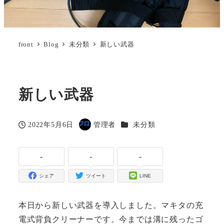
front
Blog
未分類
新しい武器
新しい武器
カテゴリー
2022年5月6日
管理者
未分類
投稿日
著
者
-
-
-
シェア
ツイート
LINE
本日から新しい武器を導入しました。マキタの充
電式背負クリーナーです。今までは溝に残ったゴ