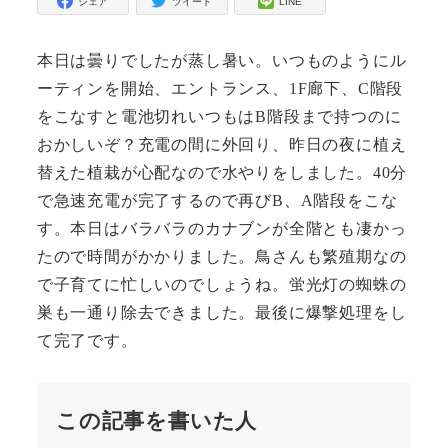
シェア
ツイート
LINE
本日は曇りでしたが蒸し暑い。いつものようにル
ーティンを開始、エントランス、1F廊下、C階段
をこなすと電池切れいつもはB階段まで持つのに
おかしいぞ？充電の間に外回り、昨日の夜に植え
替えた植栽が心配なので水やりをしました。40分
で急速充電が完了するので再びB、A階段をこな
す。本日はバラバラのカナブンが全階とも凄かっ
たので時間がかかりました。鳥さんも繁殖期なの
で子育てに忙しいのでしょうね。蛍光灯の蜘蛛の
巣も一通り除去できました。最後に爆撃処理をし
て完了です。
この記事を書いた人