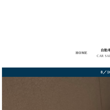
自動
HOME
CAR SA
8／