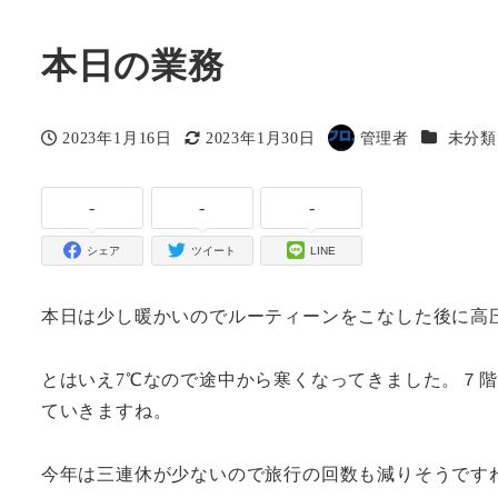
本日の業務
カテゴリ
2023年1月16日
2023年1月30日
管理者
未分類
投稿日
更新日
著
者
-
-
-
シェア
ツイート
LINE
本日は少し暖かいのでルーティーンをこなした後に高
とはいえ7℃なので途中から寒くなってきました。７
ていきますね。
今年は三連休が少ないので旅行の回数も減りそうです