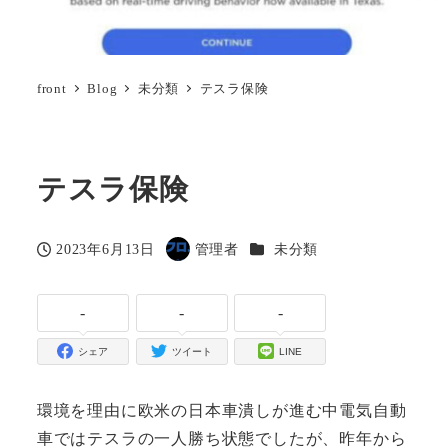
front
Blog
未分類
テスラ保険
テスラ保険
カテゴリー
2023年6月13日
管理者
未分類
投稿日
著
者
-
-
-
シェア
ツイート
LINE
環境を理由に欧米の日本車潰しが進む中電気自動
車ではテスラの一人勝ち状態でしたが、昨年から