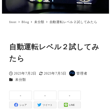
front
Blog
未分類
自動運転レベル２試してみたら
自動運転レベル２試してみ
たら
2023年7月2日
2023年7月5日
管理者
投稿日
更新日
著
カテゴリー
未分類
者
-
-
-
シェア
ツイート
LINE