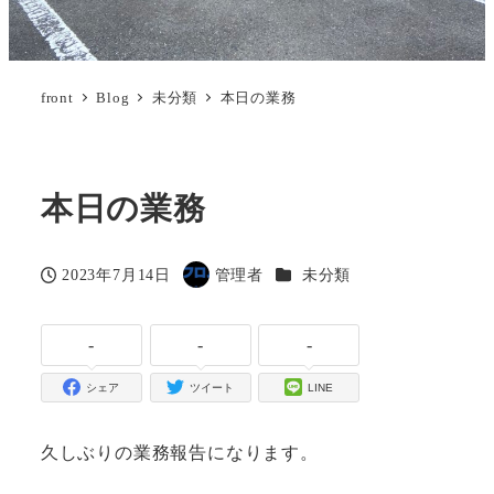
front
Blog
未分類
本日の業務
本日の業務
カテゴリー
2023年7月14日
管理者
未分類
投稿日
著
者
-
-
-
シェア
ツイート
LINE
久しぶりの業務報告になります。