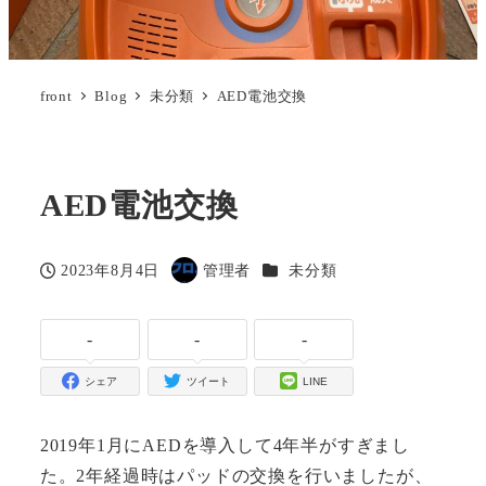
front
Blog
未分類
AED電池交換
AED電池交換
カテゴリー
2023年8月4日
管理者
未分類
投稿日
著
者
-
-
-
シェア
ツイート
LINE
2019年1月にAEDを導入して4年半がすぎまし
た。2年経過時はパッドの交換を行いましたが、