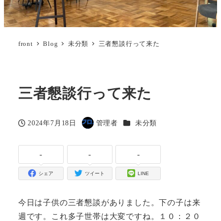
front
Blog
未分類
三者懇談行って来た
三者懇談行って来た
カテゴリー
2024年7月18日
管理者
未分類
投稿日
著
者
-
-
-
シェア
ツイート
LINE
今日は子供の三者懇談がありました。下の子は来
週です。これ多子世帯は大変ですね。１０：２０