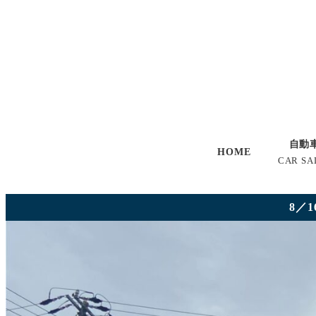
自動
HOME
CAR SA
8／