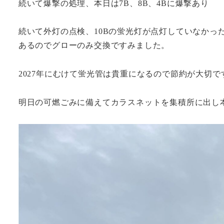
続いて爆撃の処理、本日は7B、8B、4Bに爆撃あり
続いて外灯の点検、10Bの蛍光灯が点灯していなかっ
あるのでグローのみ交換ですみました。
2027年にむけて蛍光管は貴重になるので節約が大切で
明日の可燃ごみに備えてカラスネットを集積所に出し