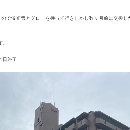
たので蛍光管とグローを持って行きしかし数ヶ月前に交換し
す。
本日終了