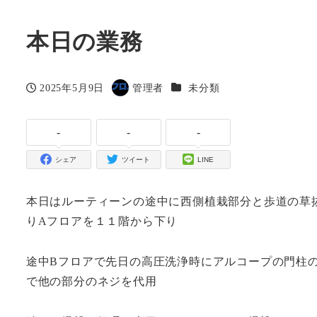
本日の業務
カテゴリー
2025年5月9日
管理者
未分類
投稿日
著
者
-
-
-
シェア
ツイート
LINE
本日はルーティーンの途中に西側植栽部分と歩道の草抜
りAフロアを１１階から下り
途中Bフロアで先日の高圧洗浄時にアルコープの門柱
で他の部分のネジを代用